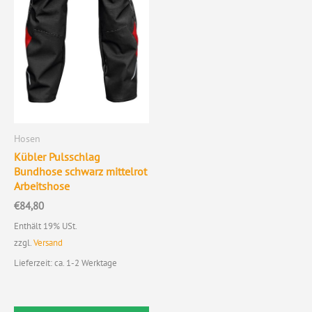
auf
der
Produktseite
gewählt
werden
Hosen
Kübler Pulsschlag
Bundhose schwarz mittelrot
Arbeitshose
€
84,80
Enthält 19% USt.
zzgl.
Versand
Lieferzeit: ca. 1-2 Werktage