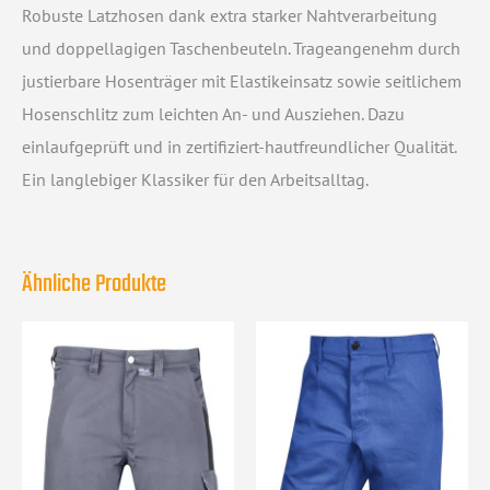
Robuste Latzhosen dank extra starker Nahtverarbeitung
und doppellagigen Taschenbeuteln. Trageangenehm durch
justierbare Hosenträger mit Elastikeinsatz sowie seitlichem
Hosenschlitz zum leichten An- und Ausziehen. Dazu
einlaufgeprüft und in zertifiziert-hautfreundlicher Qualität.
Ein langlebiger Klassiker für den Arbeitsalltag.
Ähnliche Produkte
Dieses
Dieses
Produkt
Produkt
weist
weist
mehrere
mehrere
Varianten
Varianten