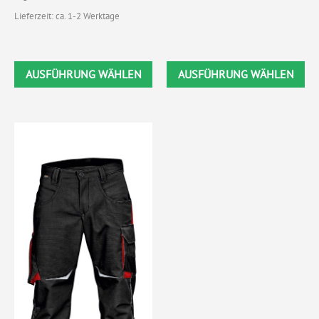
Lieferzeit: ca. 1-2 Werktage
AUSFÜHRUNG WÄHLEN
AUSFÜHRUNG WÄHLEN
Dieses
Produkt
weist
mehrere
Varianten
auf.
Die
Optionen
können